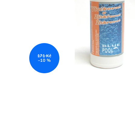
171 Kč
–10 %