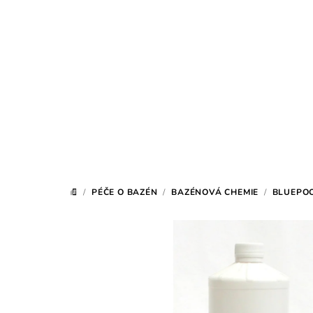
Přejít
na
obsah
/
PÉČE O BAZÉN
/
BAZÉNOVÁ CHEMIE
/
BLUEPOO
DOMŮ