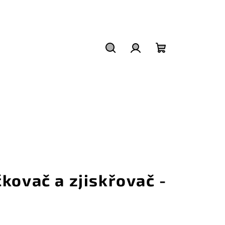
Hledat
Přihlášení
Nákupní
košík
kovač a zjiskřovač -