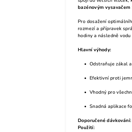
spojí do větších vloček,
bazénovým vysavačem 
Pro dosažení optimálníh
rozmezí a přípravek sprá
hodiny a následně vodu 
Hlavní výhody:
Odstraňuje zákal a
Efektivní proti j
Vhodný pro všechn
Snadná aplikace f
Doporučené dávkování:
Použití: