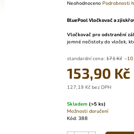
Průměrné
Neohodnoceno
Podrobnosti 
hodnocení
produktu
BluePool Vločkovač a zjiskř
je
0,0
Vločkovač pro odstranění zá
z
jemné nečistoty do vloček, kte
5
hvězdiček.
standardní cena:
171 Kč
–10
153,90 Kč
127,19 Kč bez DPH
Měrná
cena:
Skladem
(>5 ks)
Možnosti doručení
Kód:
388