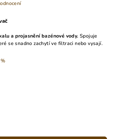
hodnocení
ovač
kalu a projasnění bazénové vody.
Spojuje
ré se snadno zachytí ve filtraci nebo vysají.
 %