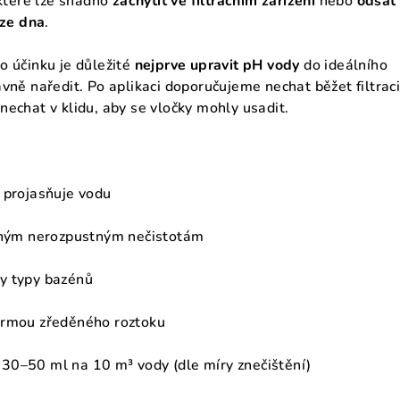
 které lze snadno
zachytit ve filtračním zařízení
nebo
odsát
ze dna
.
o účinku je důležité
nejprve upravit pH vody
do ideálního
vně naředit. Po aplikaci doporučujeme nechat běžet filtraci
nechat v klidu, aby se vločky mohly usadit.
 projasňuje vodu
emným nerozpustným nečistotám
y typy bazénů
ormou zředěného roztoku
30–50 ml na 10 m³ vody (dle míry znečištění)