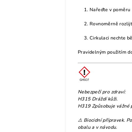
Nařeďte v poměru 
Rovnoměrně rozlijt
Cirkulaci nechte b
Pravidelným použitím doc
Nebezpečí pro zdraví:
H315 Dráždí kůži.
H319 Způsobuje vážné p
⚠️ Biocidní přípravek. P
obalu a v návodu.