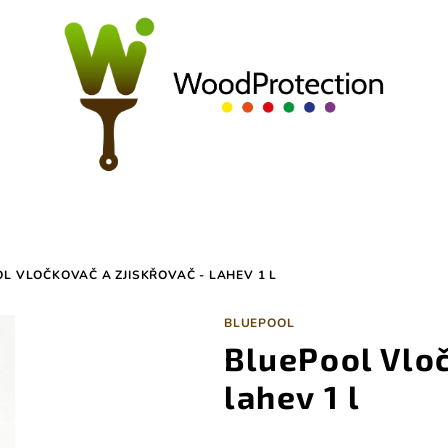
L VLOČKOVAČ A ZJISKŘOVAČ - LAHEV 1 L
BLUEPOOL
BluePool Vloč
lahev 1 l