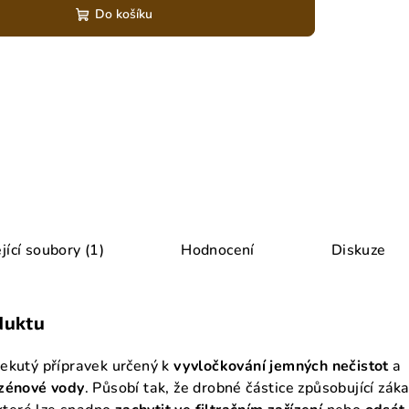
Do košíku
jící soubory (1)
Hodnocení
Diskuze
duktu
tekutý přípravek určený k
vyvločkování jemných nečistot
a
azénové vody
. Působí tak, že drobné částice způsobující záka