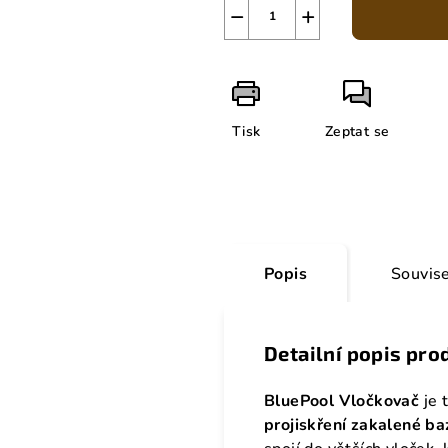
−
+
Tisk
Zeptat se
Popis
Souvise
Detailní popis pro
BluePool Vločkovač
je 
projiskření zakalené b