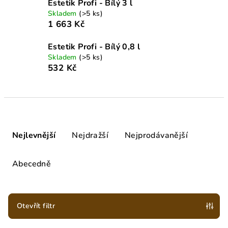
Estetik Profi - Bílý 3 l
Skladem
(>5 ks)
1 663 Kč
Estetik Profi - Bílý 0,8 l
Skladem
(>5 ks)
532 Kč
Ř
a
Nejlevnější
Nejdražší
Nejprodávanější
z
e
Abecedně
n
í
p
Otevřít filtr
r