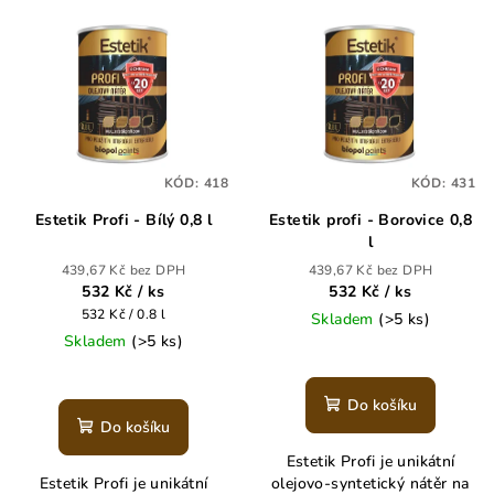
V
o
ý
d
p
u
i
k
s
t
p
ů
KÓD:
418
KÓD:
431
r
Estetik Profi - Bílý 0,8 l
Estetik profi - Borovice 0,8
o
l
d
439,67 Kč bez DPH
439,67 Kč bez DPH
u
532 Kč
/ ks
532 Kč
/ ks
k
Měrná
532 Kč / 0.8 l
Skladem
(>5 ks)
cena:
Skladem
(>5 ks)
t
ů
Do košíku
Do košíku
Estetik Profi je unikátní
Estetik Profi je unikátní
olejovo-syntetický nátěr na