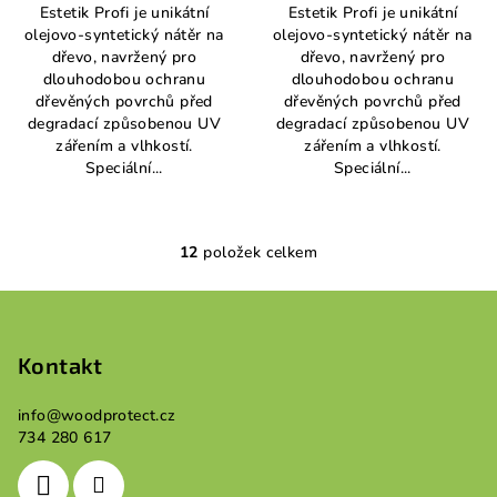
Estetik Profi je unikátní
Estetik Profi je unikátní
z
z
olejovo-syntetický nátěr na
olejovo-syntetický nátěr na
5
5
dřevo, navržený pro
dřevo, navržený pro
hvězdiček.
hvězdiček.
dlouhodobou ochranu
dlouhodobou ochranu
dřevěných povrchů před
dřevěných povrchů před
degradací způsobenou UV
degradací způsobenou UV
zářením a vlhkostí.
zářením a vlhkostí.
Speciální...
Speciální...
12
položek celkem
O
v
Z
l
á
á
p
Kontakt
d
a
a
c
info
@
woodprotect.cz
t
734 280 617
í
í
p
r