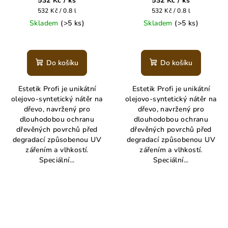
532 Kč
/ ks
532 Kč
/ ks
Měrná
Měrná
532 Kč / 0.8 l
532 Kč / 0.8 l
cena:
cena:
Skladem
(>5 ks)
Skladem
(>5 ks)
Průměrné
hodnocení
produktu
Do košíku
Do košíku
je
5,0
Estetik Profi je unikátní
Estetik Profi je unikátní
z
olejovo-syntetický nátěr na
olejovo-syntetický nátěr na
5
dřevo, navržený pro
dřevo, navržený pro
hvězdiček.
dlouhodobou ochranu
dlouhodobou ochranu
dřevěných povrchů před
dřevěných povrchů před
degradací způsobenou UV
degradací způsobenou UV
zářením a vlhkostí.
zářením a vlhkostí.
Speciální...
Speciální...