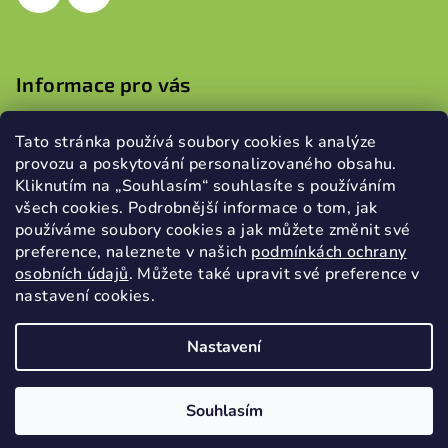
v
k
y
Informace pro vás
v
ý
Obchodní podmínky
p
Tato stránka používá soubory cookies k analýze
Podmínky ochrany osobních údajů
i
provozu a poskytování personalizovaného obsahu.
s
Kliknutím na „Souhlasím“ souhlasíte s používáním
u
všech cookies. Podrobnější informace o tom, jak
používáme soubory cookies a jak můžete změnit své
Přijímáme online platby
preference, naleznete v našich
podmínkách ochrany
osobních údajů
.
Můžete také upravit své preference v
nastavení cookies.
Nastavení
Copyright 2026
WoodProtection s.r.o.
. Všechna práva
vyhrazena.
Souhlasím
Vytvořil Shoptet