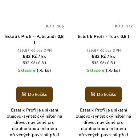
KÓD:
166
KÓD:
172
Estetik Profi - Palisandr 0,8
Estetik Profi - Teak 0,8 l
l
439,67 Kč bez DPH
439,67 Kč bez DPH
532 Kč
/ ks
532 Kč
/ ks
Měrná
Měrná
532 Kč / 0.8 l
532 Kč / 0.8 l
cena:
cena:
Skladem
(>5 ks)
Skladem
(>5 ks)
Do košíku
Do košíku
Estetik Profi je unikátní
Estetik Profi je unikátní
olejovo-syntetický nátěr na
olejovo-syntetický nátěr na
dřevo, navržený pro
dřevo, navržený pro
dlouhodobou ochranu
dlouhodobou ochranu
dřevěných povrchů před
dřevěných povrchů před