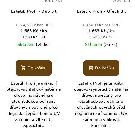
KÓD:
157
KÓD:
163
Estetik Profi - Dub 3 l
Estetik Profi - Ořech 3 l
1 374,38 Kč bez DPH
1 374,38 Kč bez DPH
1 663 Kč
/ ks
1 663 Kč
/ ks
Měrná
Měrná
1 663 Kč / 3 l
1 663 Kč / 3 l
cena:
cena:
Skladem
(>5 ks)
Skladem
(>5 ks)
Průměrné
Průměrné
hodnocení
hodnocení
produktu
produktu
Do košíku
Do košíku
je
je
5,0
5,0
Estetik Profi je unikátní
Estetik Profi je unikátní
z
z
olejovo-syntetický nátěr na
olejovo-syntetický nátěr na
5
5
dřevo, navržený pro
dřevo, navržený pro
hvězdiček.
hvězdiček.
dlouhodobou ochranu
dlouhodobou ochranu
dřevěných povrchů před
dřevěných povrchů před
degradací způsobenou UV
degradací způsobenou UV
zářením a vlhkostí.
zářením a vlhkostí.
Speciální...
Speciální...