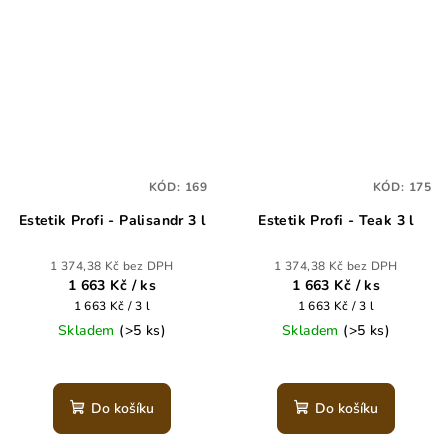
KÓD:
169
KÓD:
175
Estetik Profi - Palisandr 3 l
Estetik Profi - Teak 3 l
1 374,38 Kč bez DPH
1 374,38 Kč bez DPH
1 663 Kč
/ ks
1 663 Kč
/ ks
Měrná
Měrná
1 663 Kč / 3 l
1 663 Kč / 3 l
cena:
cena:
Skladem
(>5 ks)
Skladem
(>5 ks)
Průměrné
Průměrné
hodnocení
hodnocení
produktu
produktu
Do košíku
Do košíku
je
je
5,0
5,0