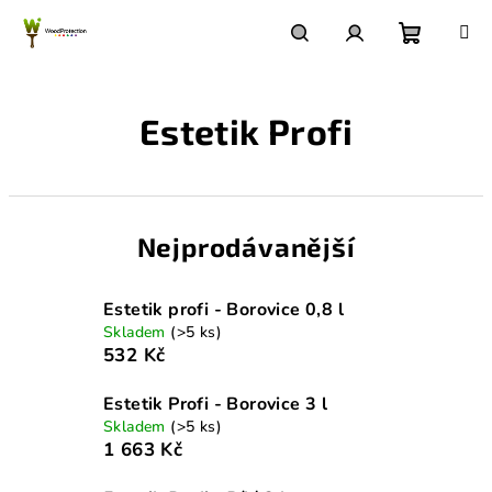
Přejít
na
obsah
Nákupn
Hledat
Přihlášení
Estetik Profi
košík
Nejprodávanější
Estetik profi - Borovice 0,8 l
Skladem
(>5 ks)
532 Kč
Estetik Profi - Borovice 3 l
Skladem
(>5 ks)
1 663 Kč