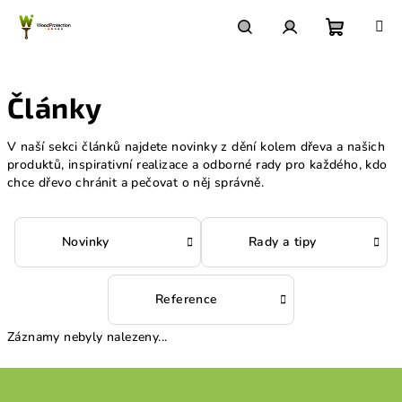
Přejít
na
obsah
Nákupn
Hledat
Přihlášení
Články
košík
V naší sekci článků najdete novinky z dění kolem dřeva a našich
produktů, inspirativní realizace a odborné rady pro každého, kdo
chce dřevo chránit a pečovat o něj správně.
Novinky
Rady a tipy
Reference
Záznamy nebyly nalezeny...
Z