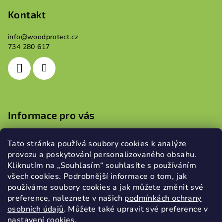
á
p
Kontakt
a
info
@
woodprotect.cz
t
734 280 617
í
Informace pro vás
Obchodní podmínky
Tato stránka používá soubory cookies k analýze
Podmínky ochrany osobních údajů
provozu a poskytování personalizovaného obsahu.
Kliknutím na „Souhlasím“ souhlasíte s používáním
všech cookies. Podrobnější informace o tom, jak
používáme soubory cookies a jak můžete změnit své
Přijímáme online platby
preference, naleznete v našich
podmínkách ochrany
osobních údajů
.
Můžete také upravit své preference v
nastavení cookies.