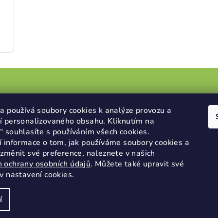
v
k
y
v
ý
p
i
s
rmace pro vás
Přijímáme online
a používá soubory cookies k analýze provozu a
u
í personalizovaného obsahu. Kliknutím na
platby
 souhlasíte s používáním všech cookies.
dní podmínky
í informace o tom, jak používáme soubory cookies a
ky ochrany osobních údajů
změnit své preference, naleznete v našich
 ochrany osobních údajů
.
Můžete také upravit své
v nastavení cookies.
í
Copyright 2026
W