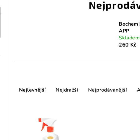
Nejprodáv
Bochemit
APP
Sklade
260 Kč
Ř
Nejlevnější
Nejdražší
Nejprodávanější
A
a
z
V
e
ý
n
p