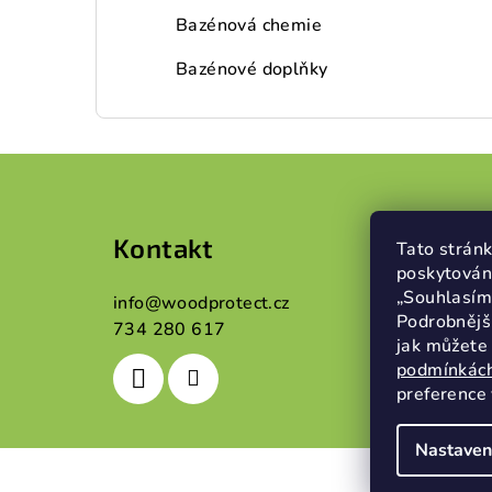
Bazénová chemie
Bazénové doplňky
Z
á
Kontakt
Info
p
Tato stránk
poskytován
a
„Souhlasím“
info
@
woodprotect.cz
Obcho
Podrobnějš
734 280 617
t
Podmín
jak můžete 
podmínkách
í
preference 
Nastaven