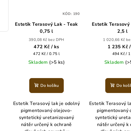
KÓD:
190
Estetik Terasový Lak - Teak
Estetik Terasový
0,75 l
2,5 l
390,08 Kč bez DPH
1 020,66 Kč b
472 Kč
/ ks
1 235 Kč
Měrná
Měrná
472 Kč / 0.75 l
494 Kč / 1
cena:
cena:
Skladem
(>5 ks)
Skladem
(>
Prů
hod
Do košíku
Do koší
pro
je
5,0
Estetik Terasový lak je odolný
Estetik Terasový l
z
pigmentovaný olejovo-
pigmentovaný 
5
syntetický uretanizovaný
syntetický uret
hvě
nátěr určený k ochraně
nátěr určený k