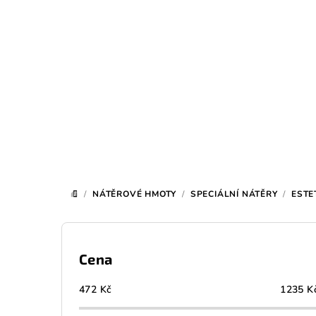
Přejít
na
obsah
/
NÁTĚROVÉ HMOTY
/
SPECIÁLNÍ NÁTĚRY
/
ESTE
DOMŮ
P
o
Cena
s
472
Kč
1235
K
t