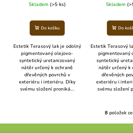
cena:
cena:
Skladem
(>5 ks)
Skladem
(>
Prů
hod
Do košíku
Do koší
pro
je
5,0
Estetik Terasový lak je odolný
Estetik Terasový l
z
pigmentovaný olejovo-
pigmentovaný 
5
syntetický uretanizovaný
syntetický uret
hvě
nátěr určený k ochraně
nátěr určený k
dřevěných povrchů v
dřevěných pov
exteriéru i interiéru. Díky
exteriéru i inter
svému složení proniká...
svému složení p
8
položek c
O
v