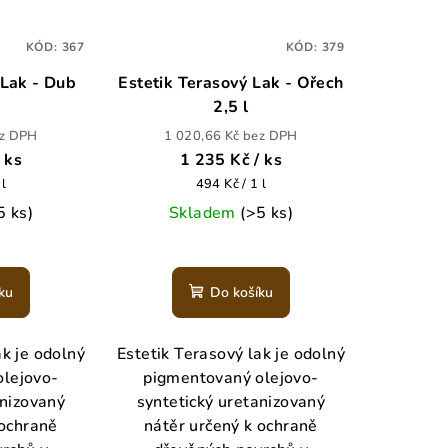
KÓD:
367
KÓD:
379
 Lak - Dub
Estetik Terasový Lak - Ořech
2,5 l
ez DPH
1 020,66 Kč bez DPH
/ ks
1 235 Kč
/ ks
Měrná
 l
494 Kč / 1 l
cena:
5 ks)
Skladem
(>5 ks)
měrné
nocení
ku
Do košíku
duktu
ak je odolný
Estetik Terasový lak je odolný
olejovo-
pigmentovaný olejovo-
anizovaný
syntetický uretanizovaný
zdiček.
 ochraně
nátěr určený k ochraně