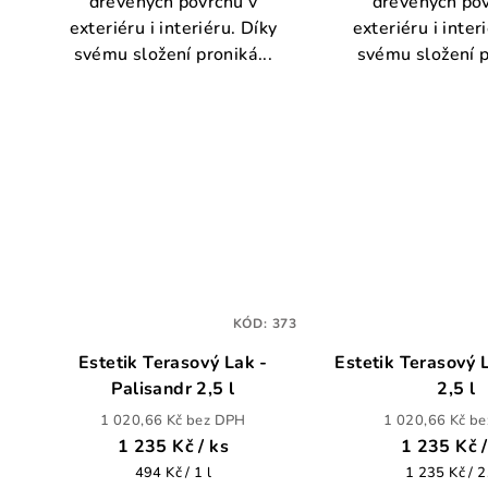
dřevěných povrchů v
dřevěných pov
exteriéru i interiéru. Díky
exteriéru i inter
svému složení proniká...
svému složení p
KÓD:
373
Estetik Terasový Lak -
Estetik Terasový 
Palisandr 2,5 l
2,5 l
1 020,66 Kč bez DPH
1 020,66 Kč b
1 235 Kč
/ ks
1 235 Kč
Měrná
Měrná
494 Kč / 1 l
1 235 Kč / 2