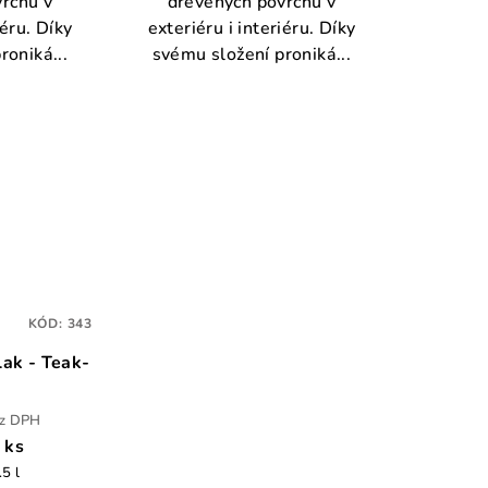
rchů v
dřevěných povrchů v
iéru. Díky
exteriéru i interiéru. Díky
roniká...
svému složení proniká...
KÓD:
343
Lak - Teak-
ez DPH
/ ks
.5 l