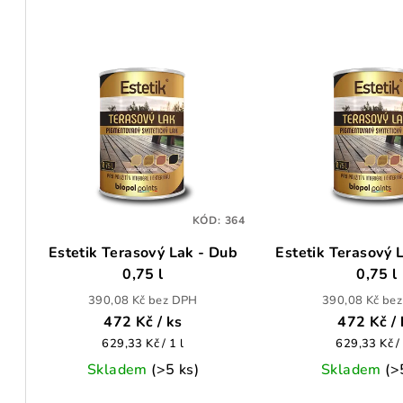
a
z
V
e
ý
n
p
í
i
p
s
r
KÓD:
364
p
o
Estetik Terasový Lak - Dub
Estetik Terasový 
r
d
0,75 l
0,75 l
o
u
390,08 Kč bez DPH
390,08 Kč be
472 Kč
/ ks
472 Kč
/
d
k
Měrná
Měrná
629,33 Kč / 1 l
629,33 Kč / 
u
cena:
cena:
Skladem
(>5 ks)
Skladem
(>
t
k