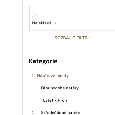
r
a
Na skladě
8
n
n
ROZBALIT FILTR
í
Přeskočit
kategorie
p
Kategorie
a
n
Nátěrové hmoty
e
Dlouhodobé nátěry
l
Estetik Profi
Střednědobé nátěry