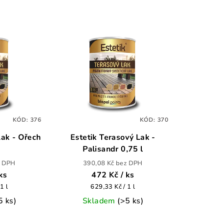
KÓD:
376
KÓD:
370
Lak - Ořech
Estetik Terasový Lak -
Palisandr 0,75 l
z DPH
390,08 Kč bez DPH
 ks
472 Kč
/ ks
Měrná
1 l
629,33 Kč / 1 l
cena:
5 ks)
Skladem
(>5 ks)