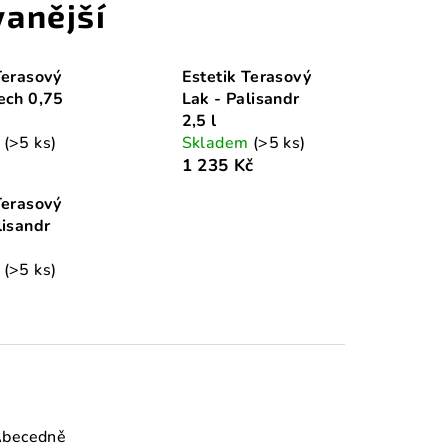
anější
Terasový
Estetik Terasový
ech 0,75
Lak - Palisandr
2,5 l
m
(>5 ks)
Skladem
(>5 ks)
1 235 Kč
Terasový
lisandr
m
(>5 ks)
becedně