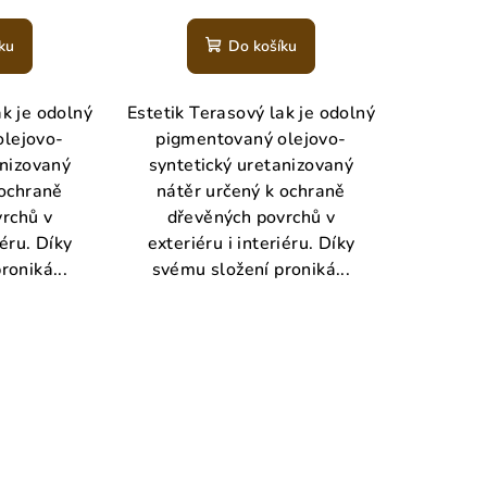
ku
Do košíku
ak je odolný
Estetik Terasový lak je odolný
olejovo-
pigmentovaný olejovo-
anizovaný
syntetický uretanizovaný
 ochraně
nátěr určený k ochraně
rchů v
dřevěných povrchů v
iéru. Díky
exteriéru i interiéru. Díky
roniká...
svému složení proniká...