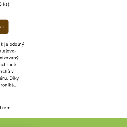
5 ks)
měrné
nocení
ku
duktu
ak je odolný
olejovo-
anizovaný
zdiček.
 ochraně
rchů v
iéru. Díky
roniká...
elkem