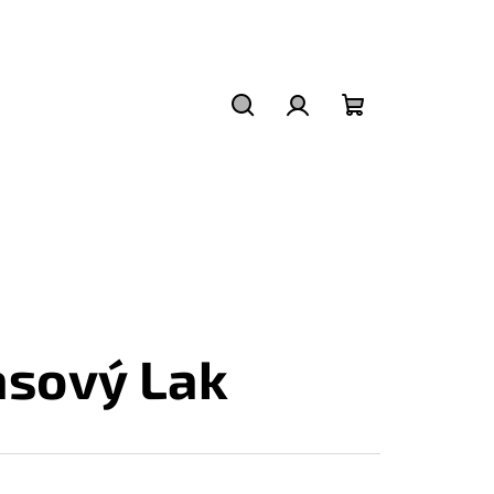
Hledat
Přihlášení
Nákupní
košík
asový Lak