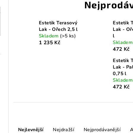
Nejprodáv
Estetik Terasový
Estetik 
Lak - Ořech 2,5 l
Lak - Oř
Skladem
(>5 ks)
l
1 235 Kč
Sklade
472 Kč
Estetik 
Lak - Pa
0,75 l
Sklade
472 Kč
Ř
Nejlevnější
Nejdražší
Nejprodávanější
A