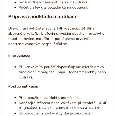
6–16 m²/kg v závislosti na savosti dřeva
Počet vrstev dle požadavků na odolnost
Příprava podkladu a aplikace
Dřevo musí být čisté, suché (vlhkost max. 14 %) a
zbavené pryskyřic. U dřevin s vyšším obsahem pryskyřic
(např. borovice, modřín) doporučujeme pryskyřici
odstranit vhodným rozpouštědlem.
Impregnace:
Při venkovním použití doporučujeme ošetřit dřevo
fungicidní impregnací (např. Bochemit Hobby nebo
Opti f+).
Postup aplikace:
Před použitím lak dobře promíchat.
Nanášejte štětcem nebo válečkem při teplotě 10–40
°C (ideálně 18–23 °C, vlhkost vzduchu 40–70 %).
Doporučujeme 2–3 vrstvy dle požadované