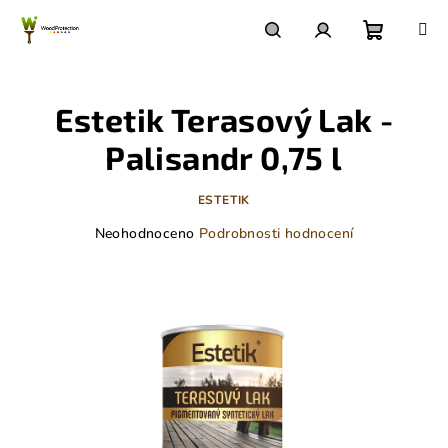
Přejít
na
obsah
Nákupn
Hledat
Přihlášení
Estetik Terasový Lak -
košík
Palisandr 0,75 l
ESTETIK
Průměrné
Neohodnoceno
Podrobnosti hodnocení
hodnocení
produktu
je
0,0
z
5
hvězdiček.