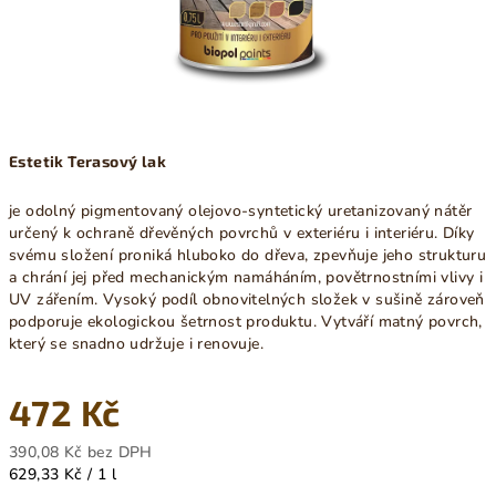
Estetik Terasový lak
je odolný pigmentovaný olejovo-syntetický uretanizovaný nátěr
určený k ochraně dřevěných povrchů v exteriéru i interiéru. Díky
svému složení proniká hluboko do dřeva, zpevňuje jeho strukturu
a chrání jej před mechanickým namáháním, povětrnostními vlivy i
UV zářením. Vysoký podíl obnovitelných složek v sušině zároveň
podporuje ekologickou šetrnost produktu. Vytváří matný povrch,
který se snadno udržuje i renovuje.
472 Kč
390,08 Kč bez DPH
Měrná
629,33 Kč / 1 l
cena: