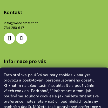
l
á
á
p
Kontakt
d
a
a
c
info
@
woodprotect.cz
t
734 280 617
í
í
p
r
v
k
y
Informace pro vás
v
ý
Obchodní podmínky
p
Tato stránka používá soubory cookies k analýze
Podmínky ochrany osobních údajů
i
provozu a poskytování personalizovaného obsahu.
s
Kliknutím na „Souhlasím“ souhlasíte s používáním
u
všech cookies. Podrobnější informace o tom, jak
používáme soubory cookies a jak můžete změnit své
Přijímáme online platby
preference, naleznete v našich
podmínkách ochrany
osobních údajů
.
Můžete také upravit své preference v