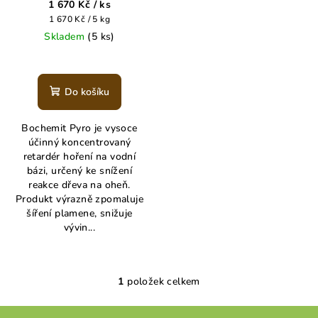
u
1 670 Kč
/ ks
k
Měrná
1 670 Kč / 5 kg
cena:
Skladem
(5 ks)
t
ů
Do košíku
Bochemit Pyro je vysoce
účinný koncentrovaný
retardér hoření na vodní
bázi, určený ke snížení
reakce dřeva na oheň.
Produkt výrazně zpomaluje
šíření plamene, snižuje
vývin...
1
položek celkem
O
v
Z