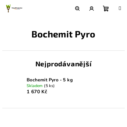
Přejít
na
obsah
Nákupn
Hledat
Přihlášení
Bochemit Pyro
košík
Nejprodávanější
Bochemit Pyro - 5 kg
Skladem
(5 ks)
1 670 Kč
Ř