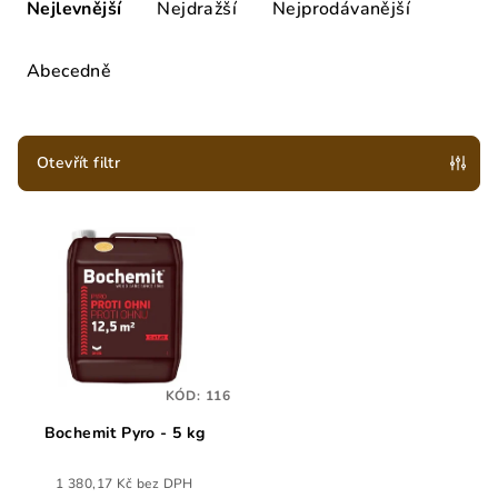
a
Nejlevnější
Nejdražší
Nejprodávanější
z
e
Abecedně
n
í
p
Otevřít filtr
r
V
o
ý
d
p
u
i
k
s
t
p
ů
KÓD:
116
r
Bochemit Pyro - 5 kg
o
d
1 380,17 Kč bez DPH