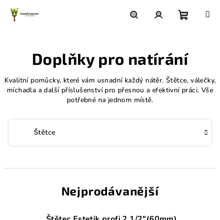
Přejít
na
obsah
Nákupn
Hledat
Přihlášení
Doplňky pro natírání
košík
Kvalitní pomůcky, které vám usnadní každý nátěr. Štětce, válečky,
míchadla a další příslušenství pro přesnou a efektivní práci. Vše
potřebné na jednom místě.
Štětce
Nejprodávanější
Štětec Estetik profi 2 1/2"(60mm)