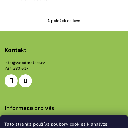
1
položek celkem
O
v
Z
l
á
á
p
Kontakt
d
a
a
c
info
@
woodprotect.cz
t
734 280 617
í
í
p
r
v
k
y
Informace pro vás
v
ý
Obchodní podmínky
p
Tato stránka používá soubory cookies k analýze
Podmínky ochrany osobních údajů