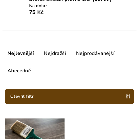
Na dotaz
75 Kč
Ř
a
Nejlevnější
Nejdražší
Nejprodávanější
z
e
Abecedně
n
í
p
Otevřít filtr
r
V
o
ý
d
p
u