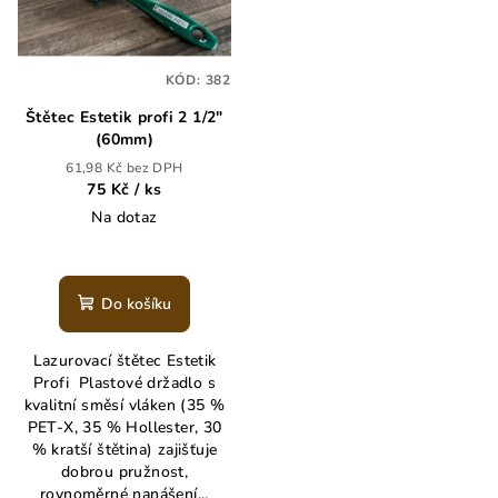
i
k
s
t
p
ů
KÓD:
382
r
Štětec Estetik profi 2 1/2"
o
(60mm)
d
61,98 Kč bez DPH
u
75 Kč
/ ks
k
Na dotaz
t
ů
Do košíku
Lazurovací štětec Estetik
Profi Plastové držadlo s
kvalitní směsí vláken (35 %
PET-X, 35 % Hollester, 30
% kratší štětina) zajišťuje
dobrou pružnost,
rovnoměrné nanášení...