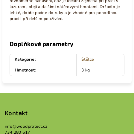
rovnoměrné nanášení, což je ideální zejména při práci s
lazurami, oleji a dalšími nátěrovými hmotami. Držadlo je
lehké, dobře padne do ruky a je vhodné pro pohodlnou
práci i při delším používání.
Doplňkové parametry
Kategorie
:
Štětce
Hmotnost
:
3 kg
Z
á
p
Kontakt
a
info
@
woodprotect.cz
t
734 280 617