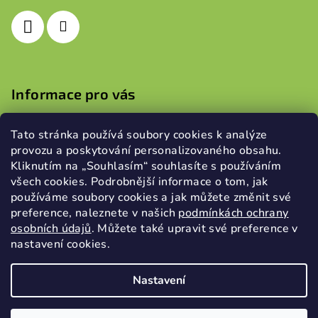
í
Informace pro vás
Obchodní podmínky
Tato stránka používá soubory cookies k analýze
Podmínky ochrany osobních údajů
provozu a poskytování personalizovaného obsahu.
Kliknutím na „Souhlasím“ souhlasíte s používáním
všech cookies. Podrobnější informace o tom, jak
používáme soubory cookies a jak můžete změnit své
Přijímáme online platby
preference, naleznete v našich
podmínkách ochrany
osobních údajů
.
Můžete také upravit své preference v
nastavení cookies.
Nastavení
Copyright 2026
WoodProtection s.r.o.
. Všechna práva
vyhrazena.