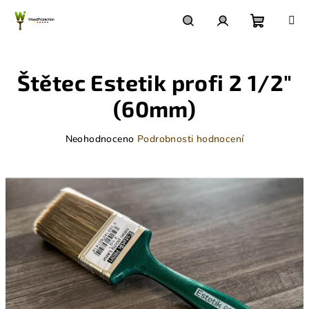
Přejít
na
obsah
Nákupn
Hledat
Přihlášení
Štětec Estetik profi 2 1/2"
košík
(60mm)
Průměrné
Neohodnoceno
Podrobnosti hodnocení
hodnocení
produktu
je
0,0
z
5
hvězdiček.