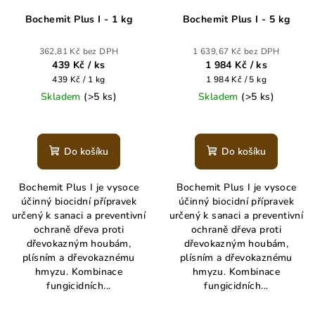
r
Bochemit Plus I - 1 kg
Bochemit Plus I - 5 kg
o
d
362,81 Kč bez DPH
1 639,67 Kč bez DPH
u
439 Kč
/ ks
1 984 Kč
/ ks
k
Měrná
Měrná
439 Kč / 1 kg
1 984 Kč / 5 kg
cena:
cena:
Skladem
(>5 ks)
Skladem
(>5 ks)
t
ů
Do košíku
Do košíku
Bochemit Plus I je vysoce
Bochemit Plus I je vysoce
účinný biocidní přípravek
účinný biocidní přípravek
určený k sanaci a preventivní
určený k sanaci a preventivní
ochraně dřeva proti
ochraně dřeva proti
dřevokazným houbám,
dřevokazným houbám,
plísním a dřevokaznému
plísním a dřevokaznému
hmyzu. Kombinace
hmyzu. Kombinace
fungicidních...
fungicidních...