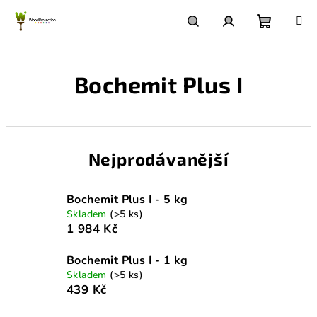
Přejít
na
obsah
Nákupn
Hledat
Přihlášení
Bochemit Plus I
košík
Nejprodávanější
Bochemit Plus I - 5 kg
Skladem
(>5 ks)
1 984 Kč
Bochemit Plus I - 1 kg
Skladem
(>5 ks)
439 Kč