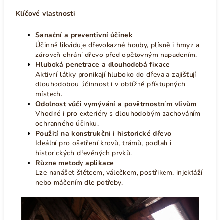
Klíčové vlastnosti
Sanační a preventivní účinek
Účinně likviduje dřevokazné houby, plísně i hmyz a
zároveň chrání dřevo před opětovným napadením.
Hluboká penetrace a dlouhodobá fixace
Aktivní látky pronikají hluboko do dřeva a zajišťují
dlouhodobou účinnost i v obtížně přístupných
místech.
Odolnost vůči vymývání a povětrnostním vlivům
Vhodné i pro exteriéry s dlouhodobým zachováním
ochranného účinku.
Použití na konstrukční i historické dřevo
Ideální pro ošetření krovů, trámů, podlah i
historických dřevěných prvků.
Různé metody aplikace
Lze nanášet štětcem, válečkem, postřikem, injektáží
nebo máčením dle potřeby.