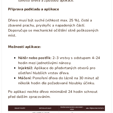
savosti dřeva a způsobu aplikace.
Příprava podkladu a aplikace
Dřevo musí být suché (vlhkost max. 25 %), čisté a
zbavené prachu, pryskyřic a napadených částí.
Doporučuje se mechanické očištění silně poškozených
míst.
Možnosti aplikace:
Nátěr nebo postřik:
2–3 vrstvy s odstupem 4–24
hodin mezi jednotlivými nánosy.
Injektáž:
Aplikace do předvrtaných otvorů pro
ošetření hlubších vrstev dřeva.
Máčení:
Ponoření dřeva do lázně na 30 minut až
několik hodin dle požadované hloubky účinku.
Po aplikaci nechte dřevo minimálně 24 hodin schnout
před dalším zpracováním.