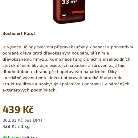
Bochemit Plus I
je vysoce účinný biocidní přípravek určený k sanaci a preventivní
ochraně dřeva proti dřevokazným houbám, plísním a
dřevokaznému hmyzu. Kombinace fungicidních a insekticidních
složek účinně likviduje existující napadení a zároveň zajišťuje
dlouhodobou ochranu před opětovným napadením. Díky
speciálně vyvinutému složení přípravek proniká hluboko do
struktury dřeva a poskytuje spolehlivou ochranu i v náročných
exteriérových podmínkách.
439 Kč
362,81 Kč bez DPH
Měrná
439 Kč / 1 kg
cena:
Skladem
(>5 ks)