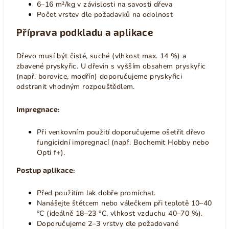
6–16 m²/kg v závislosti na savosti dřeva
Počet vrstev dle požadavků na odolnost
Příprava podkladu a aplikace
Dřevo musí být čisté, suché (vlhkost max. 14 %) a
zbavené pryskyřic. U dřevin s vyšším obsahem pryskyřic
(např. borovice, modřín) doporučujeme pryskyřici
odstranit vhodným rozpouštědlem.
Impregnace:
Při venkovním použití doporučujeme ošetřit dřevo
fungicidní impregnací (např. Bochemit Hobby nebo
Opti f+).
Postup aplikace:
Před použitím lak dobře promíchat.
Nanášejte štětcem nebo válečkem při teplotě 10–40
°C (ideálně 18–23 °C, vlhkost vzduchu 40–70 %).
Doporučujeme 2–3 vrstvy dle požadované