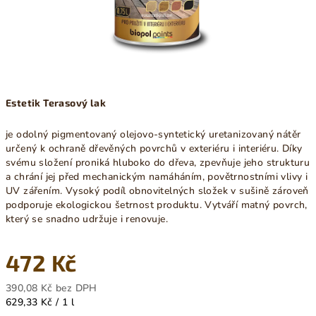
Estetik Terasový lak
je odolný pigmentovaný olejovo-syntetický uretanizovaný nátěr
určený k ochraně dřevěných povrchů v exteriéru i interiéru. Díky
svému složení proniká hluboko do dřeva, zpevňuje jeho strukturu
a chrání jej před mechanickým namáháním, povětrnostními vlivy i
UV zářením. Vysoký podíl obnovitelných složek v sušině zároveň
podporuje ekologickou šetrnost produktu. Vytváří matný povrch,
který se snadno udržuje i renovuje.
472 Kč
390,08 Kč bez DPH
Měrná
629,33 Kč / 1 l
cena: