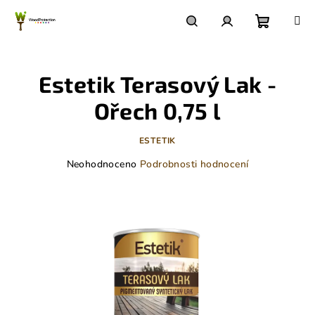
Přejít
na
obsah
Nákupn
Hledat
Přihlášení
Estetik Terasový Lak -
košík
Ořech 0,75 l
ESTETIK
Průměrné
Neohodnoceno
Podrobnosti hodnocení
hodnocení
produktu
je
0,0
z
5
hvězdiček.