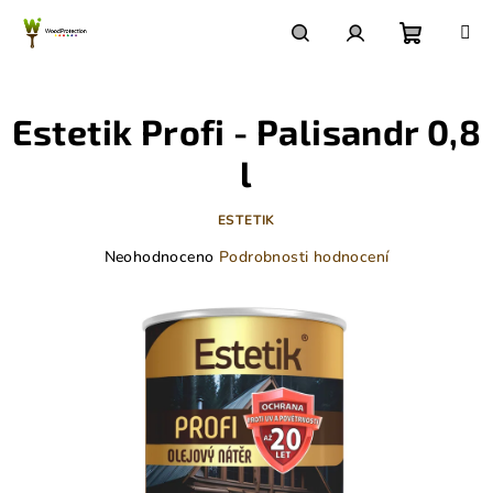
Přejít
na
obsah
Nákupn
Hledat
Přihlášení
Estetik Profi - Palisandr 0,8
košík
l
ESTETIK
Průměrné
Neohodnoceno
Podrobnosti hodnocení
hodnocení
produktu
je
0,0
z
5
hvězdiček.