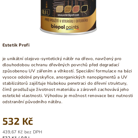
Estetik Profi
je unikátní olejovo-syntetický nátěr na dřevo, navržený pro
dlouhodobou ochranu dřevěných povrchů před degradací
způsobenou UV zářením a vlhkostí. Speciální formulace na bázi
vysoce odolné pryskyřice, anorganických nanopigmentů a UV
stabilizátorů zajišťuje hlubokou penetraci do dřevní struktury,
čímž prodlužuje životnost materiálu a zároveň zachovává jeho
estetické vlastnosti. Výhodou je možnost renovace bez nutnosti
odstranění původního nátěru.
532 Kč
439,67 Kč bez DPH
Měrná