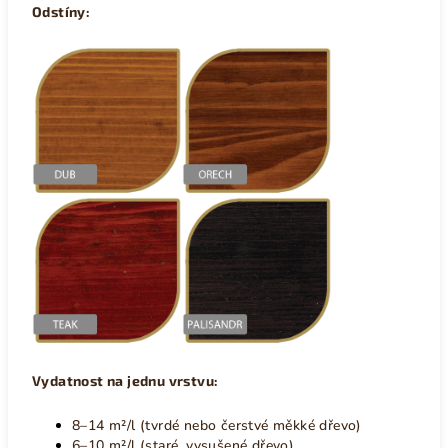
Odstíny:
Vydatnost na jednu vrstvu:
8–14 m²/l (tvrdé nebo čerstvé měkké dřevo)
6–10 m²/l (staré, vysušené dřevo)