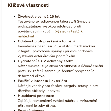
Klíčové vlastnosti
Životnost více než 15 let
Testováno akreditovanou laboratoří Synpo s
prokazatelnou vysokou odolností proti
povětrnostním vlivům
(výsledky testů k
nahlédnutí)
.
Odolnost proti praskání a loupání
Inovativní složení zaručuje stálou mechanickou
integritu povrchové úpravy i při dlouhodobém
vystavení exteriérovým podmínkám.
Hydrofobní a UV ochranný efekt
Nátěr minimalizuje absorpci vlhkosti a účinně chrání
proti UV záření, zabraňuje šednutí, vysychání a
deformaci dřeva.
Použití v interiéru i exteriéru
Nátěr je vhodný pro fasády, pergoly, terasy, ploty,
dřevěné obklady i nábytek.
Hloubková penetrace
Zajišťuje rovnoměrný vzhled nátěru a zvýraznění
přirozené kresby dřeva.
Snadná obnova