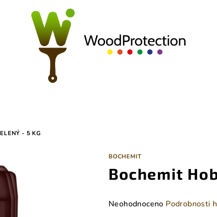
ELENÝ - 5 KG
BOCHEMIT
Bochemit Hob
Průměrné
Neohodnoceno
Podrobnosti 
hodnocení