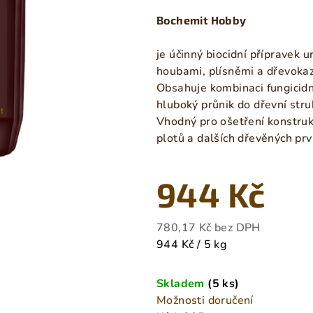
produktu
Bochemit Hobby
je
0,0
je účinný biocidní přípravek
z
houbami, plísněmi a dřevokaz
5
Obsahuje kombinaci fungicidníc
hvězdiček.
hluboký průnik do dřevní str
Vhodný pro ošetření konstruk
plotů a dalších dřevěných prv
944 Kč
780,17 Kč bez DPH
Měrná
944 Kč / 5 kg
cena:
Skladem
(5 ks)
Možnosti doručení