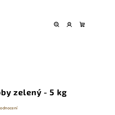
Hledat
Přihlášení
Nákupní
košík
by zelený - 5 kg
hodnocení