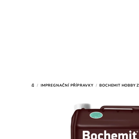
Přejít
na
obsah
/
IMPREGNAČNÍ PŘÍPRAVKY
/
BOCHEMIT HOBBY Z
DOMŮ