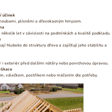
í účinek
 houbami, plísněmi a dřevokazným hmyzem.
na
 několik let v závislosti na podmínkách a kvalitě podkladu.
e
kají hluboko do struktury dřeva a zajišťují jeho stabilitu a
í
r i exteriér před dalšími nátěry nebo povrchovou úpravou.
likace
em, válečkem, postřikem nebo máčením dle potřeby.