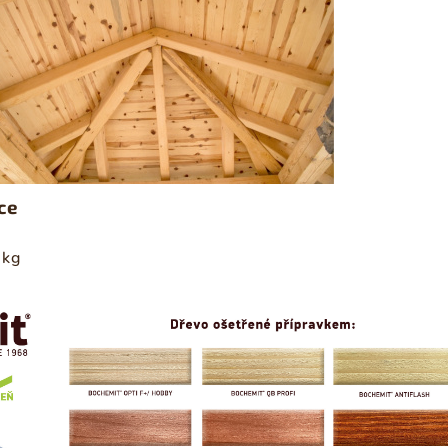
ce
 kg