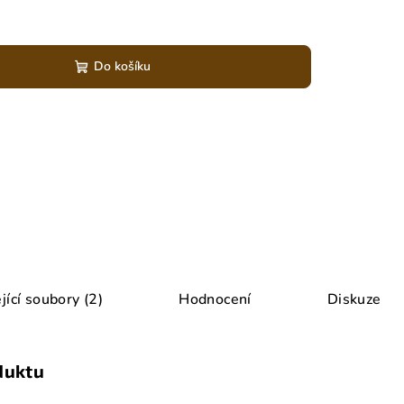
Do košíku
jící soubory (2)
Hodnocení
Diskuze
duktu