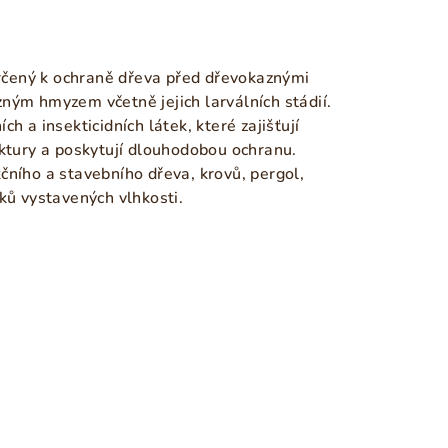
 určený k ochraně dřeva před dřevokaznými
ným hmyzem včetně jejich larválních stádií.
h a insekticidních látek, které zajišťují
uktury a poskytují dlouhodobou ochranu.
čního a stavebního dřeva, krovů, pergol,
ků vystavených vlhkosti.