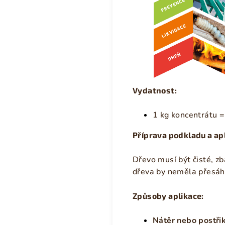
Vydatnost:
1 kg koncentrátu =
Příprava podkladu a ap
Dřevo musí být čisté, zb
dřeva by neměla přesáhn
Způsoby aplikace:
Nátěr nebo postřik