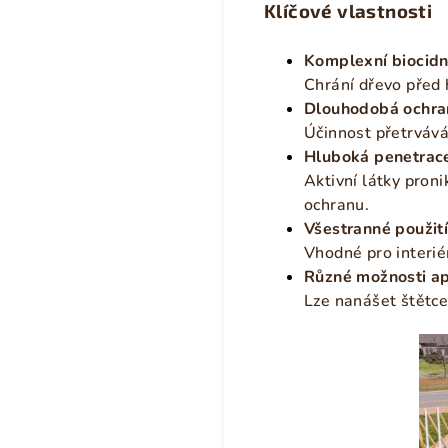
Klíčové vlastnosti
Komplexní biocidn
Chrání dřevo před
Dlouhodobá ochra
Účinnost přetrvává
Hluboká penetrac
Aktivní látky proni
ochranu.
Všestranné použit
Vhodné pro interié
Různé možnosti ap
Lze nanášet štětc