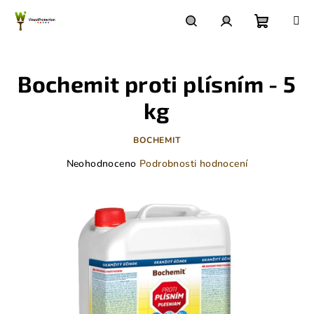
Přejít
na
obsah
Nákupn
Hledat
Přihlášení
Bochemit proti plísním - 5
košík
kg
BOCHEMIT
Průměrné
Neohodnoceno
Podrobnosti hodnocení
hodnocení
produktu
je
0,0
z
5
hvězdiček.