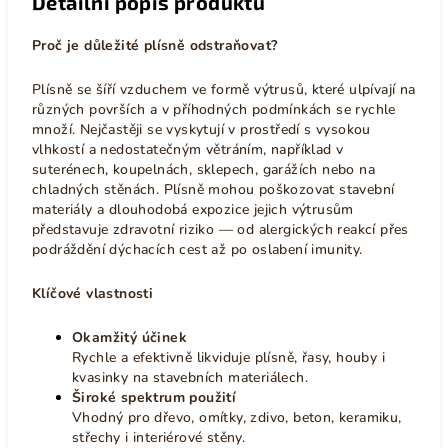
Detailní popis produktu
Proč je důležité plísně odstraňovat?
Plísně se šíří vzduchem ve formě výtrusů, které ulpívají na
různých površích a v příhodných podmínkách se rychle
množí. Nejčastěji se vyskytují v prostředí s vysokou
vlhkostí a nedostatečným větráním, například v
suterénech, koupelnách, sklepech, garážích nebo na
chladných stěnách. Plísně mohou poškozovat stavební
materiály a dlouhodobá expozice jejich výtrusům
představuje zdravotní riziko — od alergických reakcí přes
podráždění dýchacích cest až po oslabení imunity.
Klíčové vlastnosti
Okamžitý účinek
Rychle a efektivně likviduje plísně, řasy, houby i
kvasinky na stavebních materiálech.
Široké spektrum použití
Vhodný pro dřevo, omítky, zdivo, beton, keramiku,
střechy i interiérové stěny.