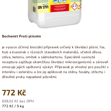
Bochemit Proti plísním
je vysoce účinný biocidní přípravek určený k likvidaci plísní, řas,
hub a kvasinek z různých stavebních materiálů, včetně dřeva,
zdiva, betonu, omítek a sádrokartonu. Speciálně vyvinutá
receptura zajišťuje okamžitou likvidaci mikroorganismů a zároveň
omezuje jejich opětovný výskyt. Přípravek je vhodný pro použití v
interiéru i exteriéru a lze jej aplikovat na stěny, fasády, střechy i
dřevěné prvky napadené plísněmi.
772 Kč
638,02 Kč bez DPH
Měrná
772 Kč / 5 kg
cena: