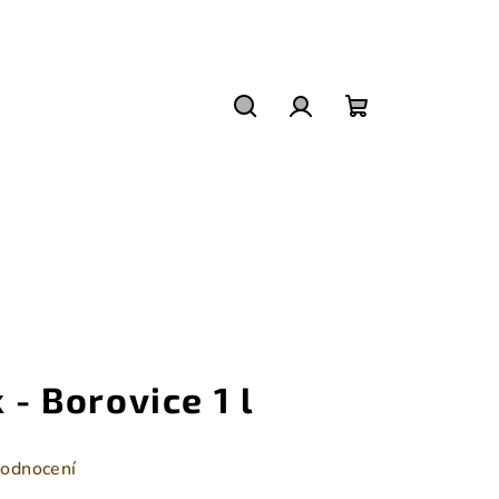
Hledat
Přihlášení
Nákupní
košík
 - Borovice 1 l
hodnocení