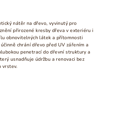
etický nátěr na dřevo, vyvinutý pro
nění přirozené kresby dřeva v exteriéru i
lu obnovitelných látek a přítomnosti
účinně chrání dřevo před UV zářením a
hlubokou penetrací do dřevní struktury a
terý usnadňuje údržbu a renovaci bez
 vrstev.