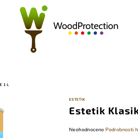
E 1 L
ESTETIK
Estetik Klasik
Průměrné
Neohodnoceno
Podrobnosti 
hodnocení