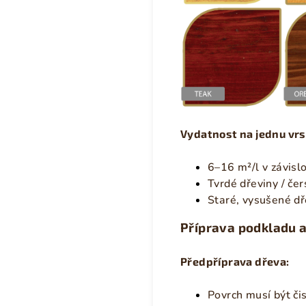
Vydatnost na jednu vrs
6–16 m²/l v závisl
Tvrdé dřeviny / če
Staré, vysušené dř
Příprava podkladu a
Předpříprava dřeva:
Povrch musí být či