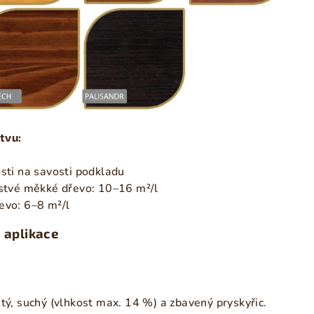
tvu:
osti na savosti podkladu
rstvé měkké dřevo: 10–16 m²/l
evo: 6–8 m²/l
 aplikace
stý, suchý (vlhkost max. 14 %) a zbavený pryskyřic.