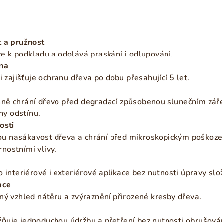
t a pružnost
e k podkladu a odolává praskání i odlupování.
na
i zajišťuje ochranu dřeva po dobu přesahující 5 let.
ně chrání dřevo před degradací způsobenou slunečním zář
ěny odstínu.
osti
 nasákavost dřeva a chrání před mikroskopickým poškoz
nostními vlivy.
í
 interiérové i exteriérové aplikace bez nutnosti úpravy slo
ace
ný vzhled nátěru a zvýraznění přirozené kresby dřeva.
ňuje jednoduchou údržbu a přetření bez nutnosti obrušová