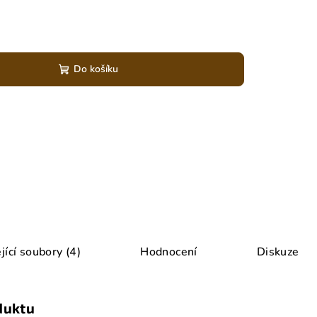
Do košíku
jící soubory (4)
Hodnocení
Diskuze
duktu