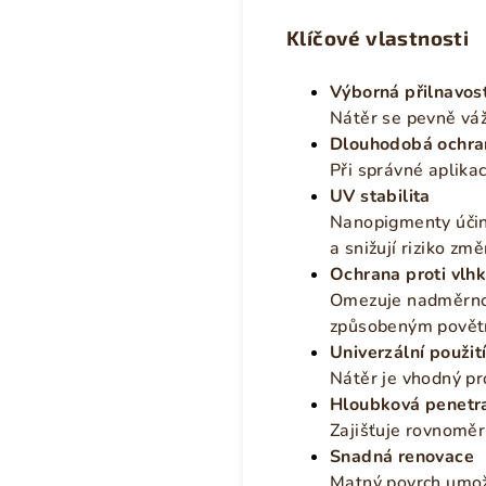
Klíčové vlastnosti
Výborná přilnavos
Nátěr se pevně váž
Dlouhodobá ochra
Při správné aplikac
UV stabilita
Nanopigmenty účin
a snižují riziko zm
Ochrana proti vlhk
Omezuje nadměrnou
způsobeným povětr
Univerzální použit
Nátěr je vhodný pro
Hloubková penetr
Zajišťuje rovnoměr
Snadná renovace
Matný povrch umož