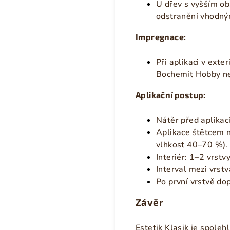
U dřev s vyšším ob
odstranění vhodný
Impregnace:
Při aplikaci v exte
Bochemit Hobby ne
Aplikační postup:
Nátěr před aplikac
Aplikace štětcem n
vlhkost 40–70 %).
Interiér: 1–2 vrstvy
Interval mezi vrst
Po první vrstvě do
Závěr
Estetik Klasik je spole