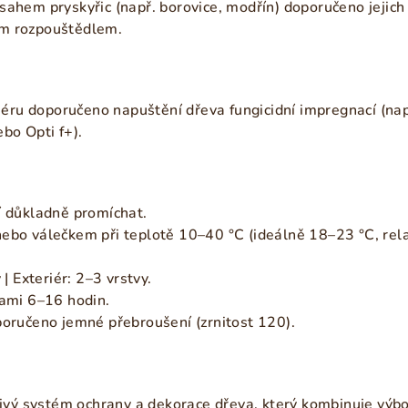
sahem pryskyřic (např. borovice, modřín) doporučeno jejich
m rozpouštědlem.
riéru doporučeno napuštění dřeva fungicidní impregnací (nap
bo Opti f+).
í důkladně promíchat.
ebo válečkem při teplotě 10–40 °C (ideálně 18–23 °C, rela
 | Exteriér: 2–3 vrstvy.
vami 6–16 hodin.
poručeno jemné přebroušení (zrnitost 120).
hlivý systém ochrany a dekorace dřeva, který kombinuje výb