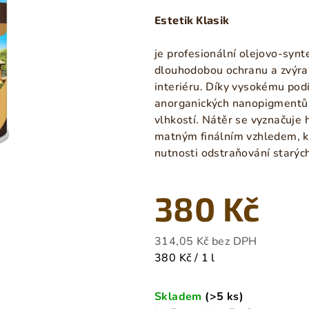
produktu
Estetik Klasik
je
0,0
je profesionální olejovo-synt
z
dlouhodobou ochranu a zvýraz
5
interiéru. Díky vysokému podí
hvězdiček.
anorganických nanopigmentů 
vlhkostí. Nátěr se vyznačuje 
matným finálním vzhledem, k
nutnosti odstraňování starých
380 Kč
314,05 Kč bez DPH
Měrná
380 Kč / 1 l
cena:
Skladem
(>5 ks)