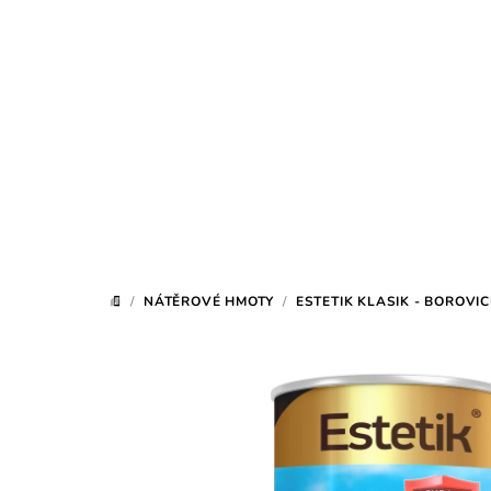
Přejít
na
obsah
/
NÁTĚROVÉ HMOTY
/
ESTETIK KLASIK - BOROVIC
DOMŮ