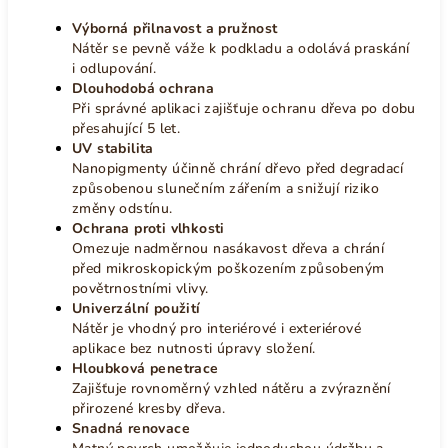
Výborná přilnavost a pružnost
Nátěr se pevně váže k podkladu a odolává praskání
i odlupování.
Dlouhodobá ochrana
Při správné aplikaci zajišťuje ochranu dřeva po dobu
přesahující 5 let.
UV stabilita
Nanopigmenty účinně chrání dřevo před degradací
způsobenou slunečním zářením a snižují riziko
změny odstínu.
Ochrana proti vlhkosti
Omezuje nadměrnou nasákavost dřeva a chrání
před mikroskopickým poškozením způsobeným
povětrnostními vlivy.
Univerzální použití
Nátěr je vhodný pro interiérové i exteriérové
aplikace bez nutnosti úpravy složení.
Hloubková penetrace
Zajišťuje rovnoměrný vzhled nátěru a zvýraznění
přirozené kresby dřeva.
Snadná renovace