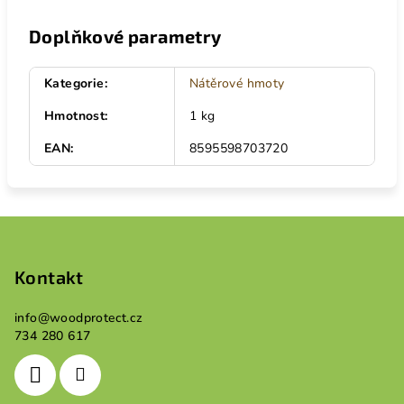
Doplňkové parametry
Kategorie
:
Nátěrové hmoty
Hmotnost
:
1 kg
EAN
:
8595598703720
Z
á
p
Kontakt
a
info
@
woodprotect.cz
t
734 280 617
í