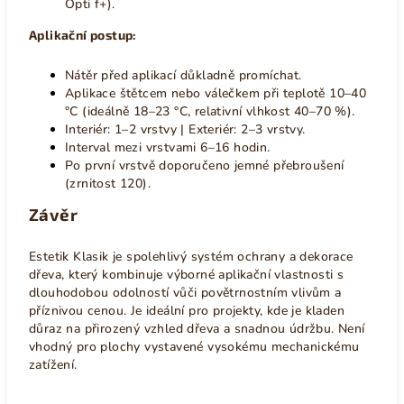
Opti f+).
Aplikační postup:
Nátěr před aplikací důkladně promíchat.
Aplikace štětcem nebo válečkem při teplotě 10–40
°C (ideálně 18–23 °C, relativní vlhkost 40–70 %).
Interiér: 1–2 vrstvy | Exteriér: 2–3 vrstvy.
Interval mezi vrstvami 6–16 hodin.
Po první vrstvě doporučeno jemné přebroušení
(zrnitost 120).
Závěr
Estetik Klasik je spolehlivý systém ochrany a dekorace
dřeva, který kombinuje výborné aplikační vlastnosti s
dlouhodobou odolností vůči povětrnostním vlivům a
příznivou cenou. Je ideální pro projekty, kde je kladen
důraz na přirozený vzhled dřeva a snadnou údržbu. Není
vhodný pro plochy vystavené vysokému mechanickému
zatížení.