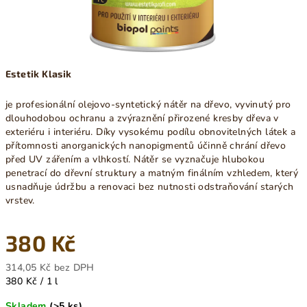
Estetik Klasik
je profesionální olejovo-syntetický nátěr na dřevo, vyvinutý pro
dlouhodobou ochranu a zvýraznění přirozené kresby dřeva v
exteriéru i interiéru. Díky vysokému podílu obnovitelných látek a
přítomnosti anorganických nanopigmentů účinně chrání dřevo
před UV zářením a vlhkostí. Nátěr se vyznačuje hlubokou
penetrací do dřevní struktury a matným finálním vzhledem, který
usnadňuje údržbu a renovaci bez nutnosti odstraňování starých
vrstev.
380 Kč
314,05 Kč bez DPH
Měrná
380 Kč / 1 l
cena:
Skladem
(>5 ks)