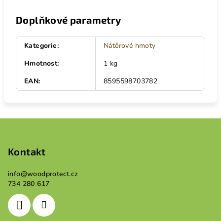
Doplňkové parametry
Kategorie
:
Nátěrové hmoty
Hmotnost
:
1 kg
EAN
:
8595598703782
Z
á
p
Kontakt
a
info
@
woodprotect.cz
t
734 280 617
í