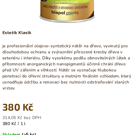
Estetik Klasik
je profesionální olejovo-syntetický nátěr na dřevo, vyvinutý pro
dlouhodobou ochranu a zvýraznění přirozené kresby dřeva v
exteriéru i interiéru. Díky vysokému podílu obnovitelných látek a
přítomnosti anorganických nanopigmentů účinně chrání dřevo
před UV zářením a vlhkostí. Nátěr se vyznačuje hlubokou
penetrací do dřevní struktury a matným finálním vzhledem, který
usnadňuje údržbu a renovaci bez nutnosti odstraňování starých
vrstev.
380 Kč
314,05 Kč bez DPH
Měrná
380 Kč / 1 l
cena:
Skladem
(>5 ks)