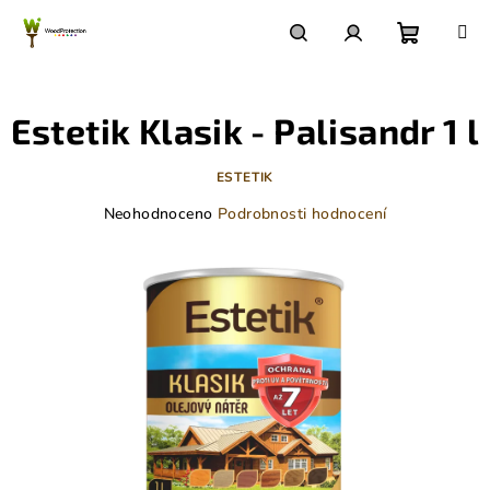
Přejít
na
obsah
Nákupn
Hledat
Přihlášení
Estetik Klasik - Palisandr 1 l
košík
ESTETIK
Průměrné
Neohodnoceno
Podrobnosti hodnocení
hodnocení
produktu
je
0,0
z
5
hvězdiček.