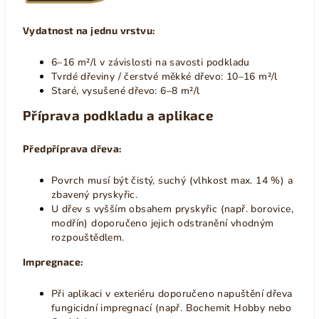
Vydatnost na jednu vrstvu:
6–16 m²/l v závislosti na savosti podkladu
Tvrdé dřeviny / čerstvé měkké dřevo: 10–16 m²/l
Staré, vysušené dřevo: 6–8 m²/l
Příprava podkladu a aplikace
Předpříprava dřeva:
Povrch musí být čistý, suchý (vlhkost max. 14 %) a
zbavený pryskyřic.
U dřev s vyšším obsahem pryskyřic (např. borovice,
modřín) doporučeno jejich odstranění vhodným
rozpouštědlem.
Impregnace:
Při aplikaci v exteriéru doporučeno napuštění dřeva
fungicidní impregnací (např. Bochemit Hobby nebo