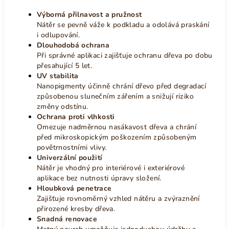
Výborná přilnavost a pružnost
Nátěr se pevně váže k podkladu a odolává praskání
i odlupování.
Dlouhodobá ochrana
Při správné aplikaci zajišťuje ochranu dřeva po dobu
přesahující 5 let.
UV stabilita
Nanopigmenty účinně chrání dřevo před degradací
způsobenou slunečním zářením a snižují riziko
změny odstínu.
Ochrana proti vlhkosti
Omezuje nadměrnou nasákavost dřeva a chrání
před mikroskopickým poškozením způsobeným
povětrnostními vlivy.
Univerzální použití
Nátěr je vhodný pro interiérové i exteriérové
aplikace bez nutnosti úpravy složení.
Hloubková penetrace
Zajišťuje rovnoměrný vzhled nátěru a zvýraznění
přirozené kresby dřeva.
Snadná renovace