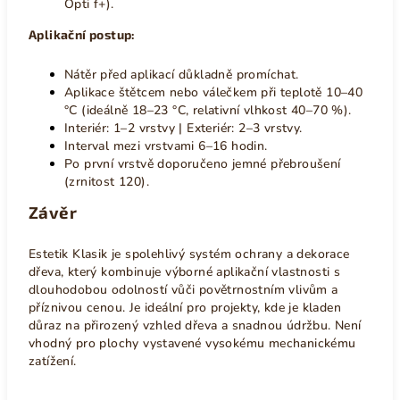
Opti f+).
Aplikační postup:
Nátěr před aplikací důkladně promíchat.
Aplikace štětcem nebo válečkem při teplotě 10–40
°C (ideálně 18–23 °C, relativní vlhkost 40–70 %).
Interiér: 1–2 vrstvy | Exteriér: 2–3 vrstvy.
Interval mezi vrstvami 6–16 hodin.
Po první vrstvě doporučeno jemné přebroušení
(zrnitost 120).
Závěr
Estetik Klasik je spolehlivý systém ochrany a dekorace
dřeva, který kombinuje výborné aplikační vlastnosti s
dlouhodobou odolností vůči povětrnostním vlivům a
příznivou cenou. Je ideální pro projekty, kde je kladen
důraz na přirozený vzhled dřeva a snadnou údržbu. Není
vhodný pro plochy vystavené vysokému mechanickému
zatížení.