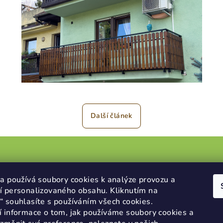
Další článek
rmace pro vás
Přijímáme online
a používá soubory cookies k analýze provozu a
í personalizovaného obsahu. Kliknutím na
platby
 souhlasíte s používáním všech cookies.
dní podmínky
í informace o tom, jak používáme soubory cookies a
ky ochrany osobních údajů