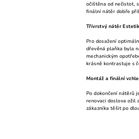
očištěna od nečistot, 
finální nátěr dobře př
Třívrstvý nátěr Esteti
Pro dosažení optimální
dřevěná plaňka byla na
mechanickým opotřeben
krásně kontrastuje s č
Montáž a finální vzhl
Po dokončení nátěrů j
renovaci doslova ožil
zákazníka těšit po dlo