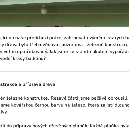
zující na naše předchozí práce, zahrnovala výměnu starých 
dřeva bylo třeba věnovat pozornost i železné konstrukci, 
ty velmi opotřebovaný. Jak jsme se s tímto úkolem vypořáda
ůvodní krásy balkónu?
strukce a příprava dřeva
r železné konstrukce. Rezavé části jsme pečlivě obrousili,
i jsme kovářskou černou barvu na železo, která zajistí dlo
ivy.
ili do přípravy nových dřevěných planěk. Každá plaňka byl