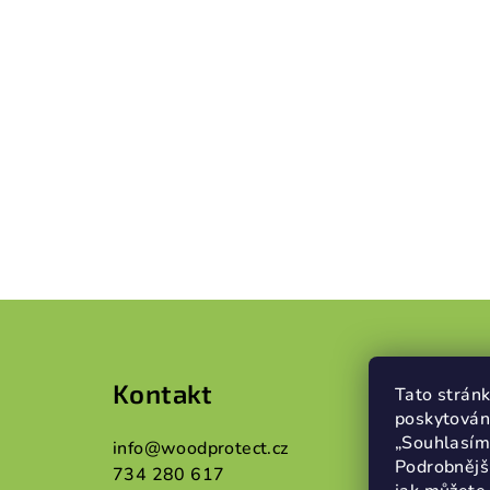
Z
á
Kontakt
Info
p
Tato stránk
poskytován
a
„Souhlasím“
info
@
woodprotect.cz
Obcho
Podrobnějš
734 280 617
t
Podmín