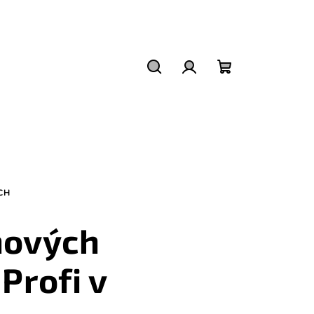
Hledat
Přihlášení
Nákupní
košík
CH
nových
Profi v