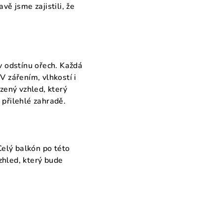
vě jsme zajistili, že
v odstínu ořech. Každá
V zářením, vlhkostí i
zený vzhled, který
 přilehlé zahradě.
elý balkón po této
zhled, který bude