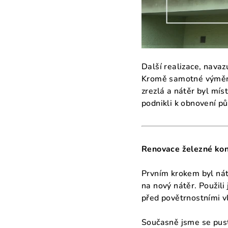
Další realizace, nava
Kromě samotné výměny 
zrezlá a nátěr byl mís
podnikli k obnovení p
Renovace železné kon
Prvním krokem byl nátě
na nový nátěr. Použil
před povětrnostními vl
Současně jsme se pust