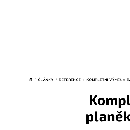
Přejít
na
obsah
/
ČLÁNKY
/
REFERENCE
/
KOMPLETNÍ VÝMĚNA B
DOMŮ
Kompl
planěk