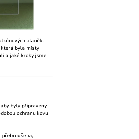
balkónových planěk.
která byla místy
li a jaké kroky jsme
 aby byly připraveny
uhodobou ochranu kovu
a přebroušena,