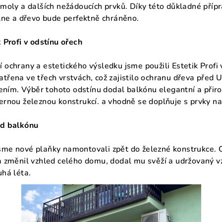
smoly a dalších nežádoucích prvků. Díky této důkladné přípra
ilne a dřevo bude perfektně chráněno.
k Profi v odstínu ořech
 ochrany a estetického výsledku jsme použili Estetik Profi 
třena ve třech vrstvách, což zajistilo ochranu dřeva před U
ím. Výběr tohoto odstínu dodal balkónu elegantní a přiro
ernou železnou konstrukcí. a vhodně se doplňuje s prvky na
ed balkónu
sme nové plaňky namontovali zpět do železné konstrukce. C
 a změnil vzhled celého domu, dodal mu svěží a udržovaný v
uhá léta.