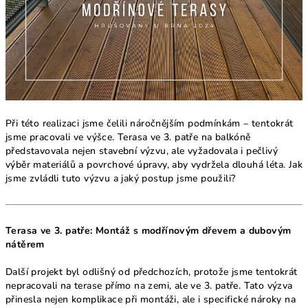
Při této realizaci jsme čelili náročnějším podmínkám – tentokrát
jsme pracovali ve výšce. Terasa ve 3. patře na balkóně
představovala nejen stavební výzvu, ale vyžadovala i pečlivý
výběr materiálů a povrchové úpravy, aby vydržela dlouhá léta. Jak
jsme zvládli tuto výzvu a jaký postup jsme použili?
Terasa ve 3. patře: Montáž s modřínovým dřevem a dubovým
nátěrem
Další projekt byl odlišný od předchozích, protože jsme tentokrát
nepracovali na terase přímo na zemi, ale ve 3. patře. Tato výzva
přinesla nejen komplikace při montáži, ale i specifické nároky na