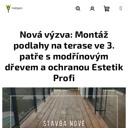
Přejít
na
obsah
Nákupn
Hledat
Přihlášení
Nová výzva: Montáž
košík
podlahy na terase ve 3.
patře s modřínovým
dřevem a ochranou Estetik
Profi