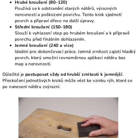
Hrubé broušení (80–120)
Používá se k odstranění starých nátěrů, výrazných
nerovností a poškození povrchu. Tento krok sjednotí
povrch a připraví dřevo na další úpravy.
Střední broušení (150–180)
Slouží k vyhlazení stop po hrubém broušení a k přípravě
povrchu před finálním dohlazením.
Jemné broušení (240 a více)
Ideální pro dokončovací práce. Jemná zrnitost zajistí hladký
povrch, který umožní rovnoměrnou aplikaci nátěru bez
map a nerovností.
Důležité je
postupovat vždy od hrubší zrnitosti k jemnější
.
Přeskočení jednotlivých kroků může vést ke vzniku rýh, které se
po nanesení nátěru zvýrazní.