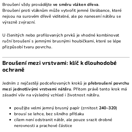
Broušení vždy provádějte
ve směru vláken dřeva
.
Broušení proti vláknům může vytvořit jemné škrábance, které
nejsou na surovém dřevě viditelné, ale po nanesení nátěru se
výrazně zvýrazní.
U členitých nebo profilovaných prvků je vhodné kombinovat
ruční broušení s jemnými brusnými houbičkami, které se lépe
přizpůsobí tvaru povrchu.
Broušení mezi vrstvami: klíč k dlouhodobé
ochraně
Jedním z nejčastěji podceňovaných kroků je
přebroušení povrchu
mezi jednotlivými vrstvami nátěru
. Přitom právě tento krok má
zásadní vliv na výsledný vzhled i životnost nátěru.
použijte velmi jemný brusný papír (zrnitost
240–320
)
brousí se lehce, bez silného přítlaku
cílem není odstranit nátěr, ale pouze srazit drobné
nerovnosti a prachové částice