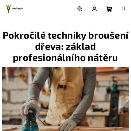
Přejít
na
obsah
Nákupn
Hledat
Přihlášení
Pokročilé techniky broušení
košík
dřeva: základ
profesionálního nátěru