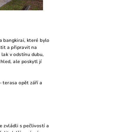
 bangkirai, které bylo
it a připravit na
 lak v odstínu dubu,
hled, ale poskytl jí
 terasa opět září a
zvládli s pečlivostí a