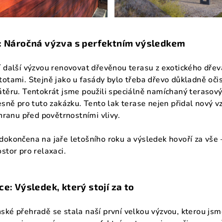
i: Náročná výzva s perfektním výsledkem
 další výzvou renovovat dřevěnou terasu z exotického dřeva
otami. Stejně jako u fasády bylo třeba dřevo důkladně očist
átěru. Tentokrát jsme použili speciálně namíchaný terasový
esně pro tuto zakázku. Tento lak terase nejen přidal nový vz
chranu před povětrnostními vlivy.
okončena na jaře letošního roku a výsledek hovoří za vše –
stor pro relaxaci.
ce: Výsledek, který stojí za to
ké přehradě se stala naší první velkou výzvou, kterou jsme 