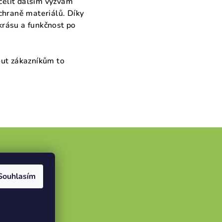
 čelit dalším výzvám
chraně materiálů. Díky
 krásu a funkčnost po
out zákazníkům to
Souhlasím