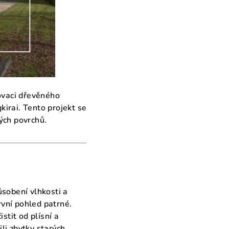
novaci dřevěného
irai. Tento projekt se
ých povrchů.
ůsobení vlhkosti a
vní pohled patrné.
stit od plísní a
li zbytky starých