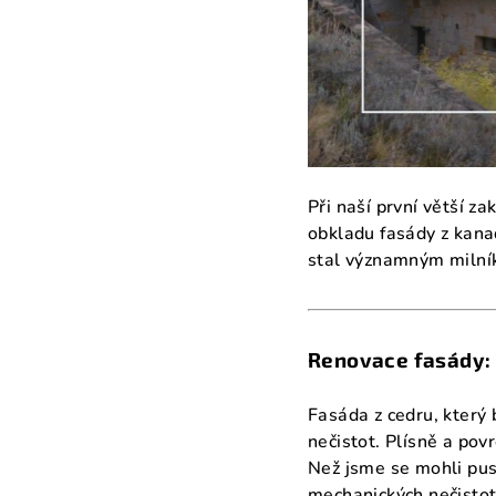
Při naší první větší 
obkladu fasády z kana
stal významným milník
Renovace fasády: B
Fasáda z cedru, který
nečistot. Plísně a po
Než jsme se mohli pust
mechanických nečistot