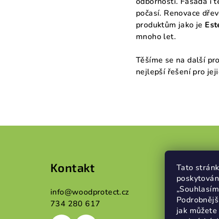
odborností. Fasáda i t
počasí. Renovace dřev
produktům jako je
Est
mnoho let.
Těšíme se na další pr
nejlepší řešení pro je
Z
á
Kontakt
Info
Tato stránk
p
poskytován
a
„Souhlasím“
info
@
woodprotect.cz
Obcho
Podrobnějš
734 280 617
t
Podmín
jak můžete 