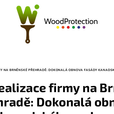
RMY NA BRNĚNSKÉ PŘEHRADĚ: DOKONALÁ OBNOVA FASÁDY KANADSK
realizace firmy na B
hradě: Dokonalá ob