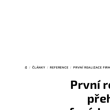
Přejít
na
obsah
/
ČLÁNKY
/
REFERENCE
/
PRVNÍ REALIZACE FI
DOMŮ
První 
pře