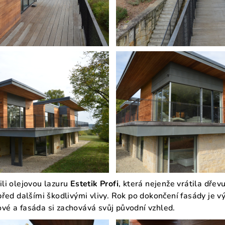
ili olejovou lazuru
Estetik Profi
, která nejenže vrátila dřevu
 před dalšími škodlivými vlivy. Rok po dokončení fasády je 
ové a fasáda si zachovává svůj původní vzhled.