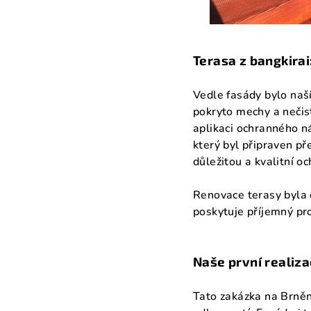
Terasa z bangkira
Vedle fasády bylo naší
pokryto mechy a nečist
aplikaci ochranného n
který byl připraven př
důležitou a kvalitní o
Renovace terasy byla d
poskytuje příjemný pro
Naše první realiza
Tato zakázka na Brněns