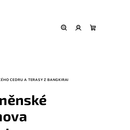
Hledat
Přihlášení
Nákupní
košík
ÉHO CEDRU A TERASY Z BANGKIRAI
rněnské
nova