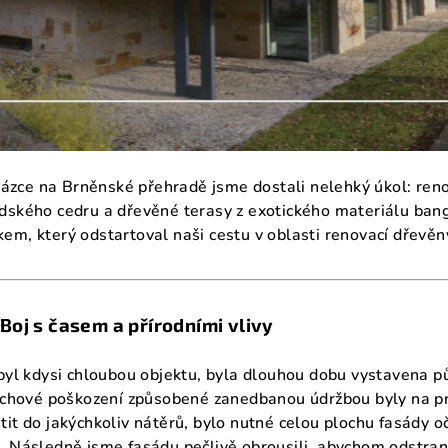
zakázce na Brněnské přehradě jsme dostali nelehký úkol: re
dského cedru a dřevěné terasy z exotického materiálu bangk
em, který odstartoval naši cestu v oblasti renovací dřevěn
oj s časem a přírodními vlivy
 byl kdysi chloubou objektu, byla dlouhou dobu vystavena p
vrchové poškození způsobené zanedbanou údržbou byly na pr
it do jakýchkoliv nátěrů, bylo nutné celou plochu fasády oči
. Následně jsme fasádu pečlivě obrousili, abychom odstrani