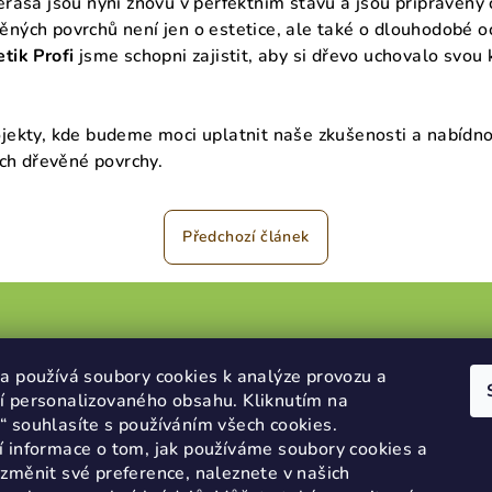
erasa jsou nyní znovu v perfektním stavu a jsou připraveny
ěných povrchů není jen o estetice, ale také o dlouhodobé o
etik Profi
jsme schopni zajistit, aby si dřevo uchovalo svou
ojekty, kde budeme moci uplatnit naše zkušenosti a nabídn
jich dřevěné povrchy.
Předchozí článek
rmace pro vás
Přijímáme online
a používá soubory cookies k analýze provozu a
í personalizovaného obsahu. Kliknutím na
platby
 souhlasíte s používáním všech cookies.
dní podmínky
í informace o tom, jak používáme soubory cookies a
ky ochrany osobních údajů
změnit své preference, naleznete v našich