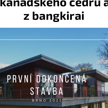
 kanadského cedru a
z bangkirai