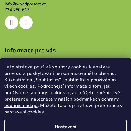
info
@
woodprotect.cz
t
734 280 617
í
Informace pro vás
Obchodní podmínky
Tato stránka používá soubory cookies k analýze
Podmínky ochrany osobních údajů
provozu a poskytování personalizovaného obsahu.
Kliknutím na „Souhlasím“ souhlasíte s používáním
všech cookies. Podrobnější informace o tom, jak
používáme soubory cookies a jak můžete změnit své
Přijímáme online platby
preference, naleznete v našich
podmínkách ochrany
osobních údajů
.
Můžete také upravit své preference v
nastavení cookies.
Nastavení