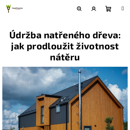
Přejít
na
obsah
Nákupn
Hledat
Přihlášení
Údržba natřeného dřeva:
košík
jak prodloužit životnost
nátěru