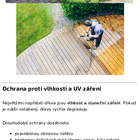
Ochrana proti vlhkosti a UV záření
Největšími nepřáteli dřeva jsou
vlhkost a sluneční záření
. Pokud
je nátěr oslabený, dřevo rychle degraduje.
Dlouhodobé ochrany dosáhnete:
pravidelnou obnovou nátěru
kontrolou kritických míst (hrany, spoje, čela prken)