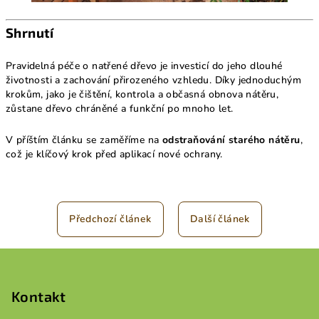
Shrnutí
Pravidelná péče o natřené dřevo je investicí do jeho dlouhé
životnosti a zachování přirozeného vzhledu. Díky jednoduchým
krokům, jako je čištění, kontrola a občasná obnova nátěru,
zůstane dřevo chráněné a funkční po mnoho let.
V příštím článku se zaměříme na
odstraňování starého nátěru
,
což je klíčový krok před aplikací nové ochrany.
Předchozí článek
Další článek
Z
á
p
Kontakt
a